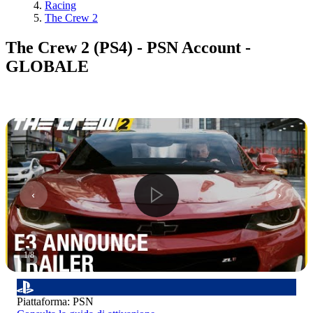
Racing
The Crew 2
The Crew 2 (PS4) - PSN Account -
GLOBALE
1
/
8
Piattaforma
:
PSN