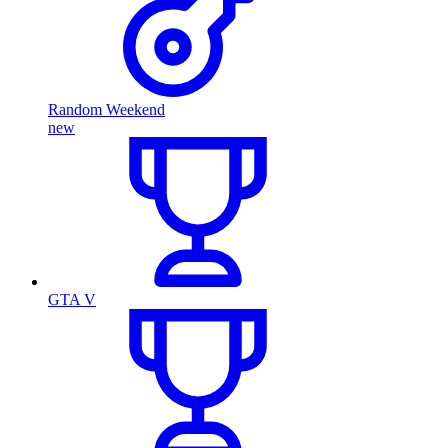
Random Weekend
new
GTA V