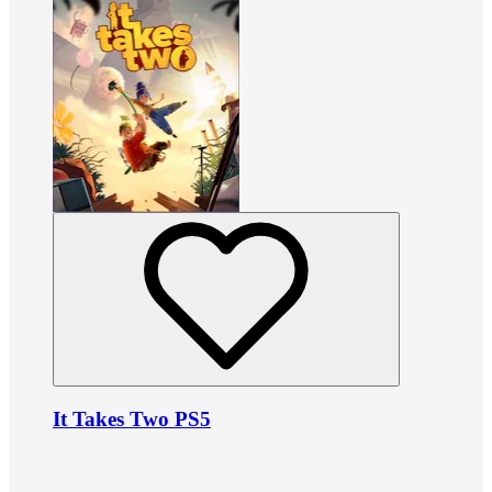
It Takes Two PS5