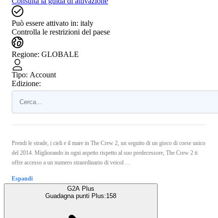
Consulta la guida di attivazione
Può essere attivato in:
italy
Controlla le restrizioni del paese
Regione
:
GLOBALE
Tipo
:
Account
Edizione:
Prendi le strade, i cieli e il mare in The Crew 2, un seguito di un gioco di corse unico
del 2014. Migliorando in ogni aspetto rispetto al suo predecessore, The Crew 2 ti
offre accesso a un numero straordinario di veicol ...
Espandi
G2A Plus
Guadagna punti Plus:
158