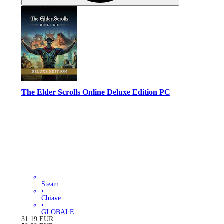
The Elder Scrolls Online Deluxe Edition PC
Steam
•
Chiave
•
GLOBALE
31.19
EUR