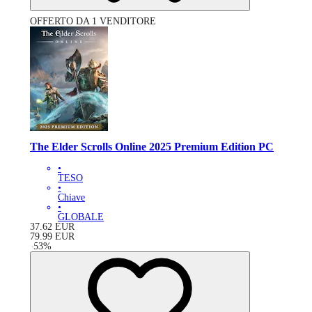
OFFERTO DA 1 VENDITORE
The Elder Scrolls Online 2025 Premium Edition PC
•
TESO
•
Chiave
•
GLOBALE
37.62
EUR
79.99
EUR
-
53
%