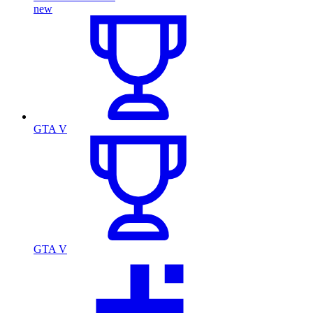
new
GTA V
GTA V