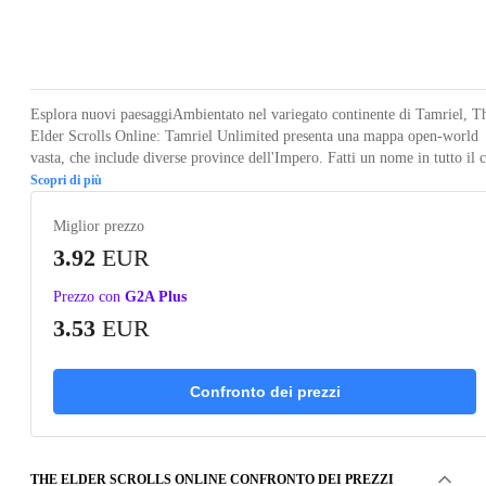
Loading...
Loading...
Loading...
Loading...
Loading
Esplora nuovi paesaggiAmbientato nel variegato continente di Tamriel, T
Elder Scrolls Online: Tamriel Unlimited presenta una mappa open-world
vasta, che include diverse province dell'Impero. Fatti un nome in tutto il c
Scopri di più
Miglior prezzo
3.92
EUR
Prezzo con
G2A Plus
3.53
EUR
Confronto dei prezzi
THE ELDER SCROLLS ONLINE CONFRONTO DEI PREZZI