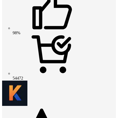
98%
54472