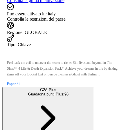
Consulta la guida di attivazione
Può essere attivato in:
italy
Controlla le restrizioni del paese
Regione
:
GLOBALE
Tipo
:
Chiave
Peel back the veil to uncover the secret to richer Sim lives and beyond in The
Sims™ 4 Life & Death Expansion Pack*. Achieve your dreams in life by ticking
items off your Bucket List or pursue them as a Ghost with Unfini ...
Espandi
G2A Plus
Guadagna punti Plus:
98