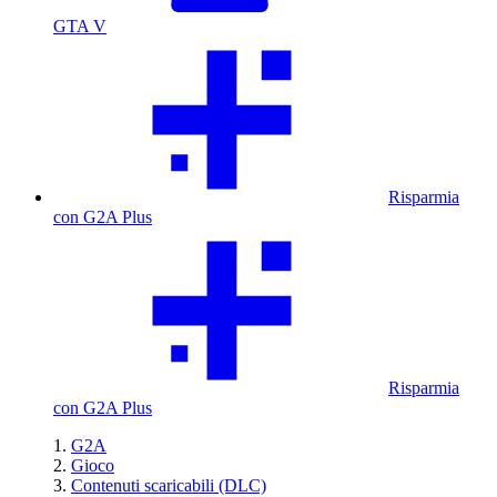
GTA V
Risparmia
con G2A Plus
Risparmia
con G2A Plus
G2A
Gioco
Contenuti scaricabili (DLC)