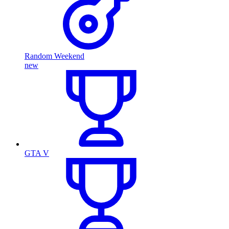
Random Weekend
new
GTA V