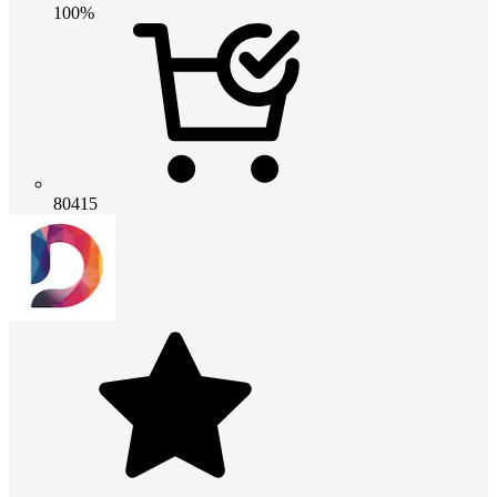
100%
80415