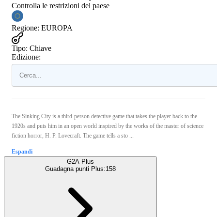
Controlla le restrizioni del paese
Regione
:
EUROPA
Tipo
:
Chiave
Edizione:
The Sinking City is a third-person detective game that takes the player back to the
1920s and puts him in an open world inspired by the works of the master of science
fiction horror, H. P. Lovecraft. The game tells a sto ...
Espandi
G2A Plus
Guadagna punti Plus:
158