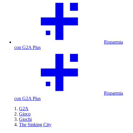
Risparmia
con G2A Plus
Risparmia
con G2A Plus
G2A
Gioco
Giochi
The Sinking City