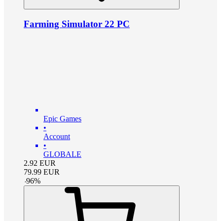
Farming Simulator 22 PC
Epic Games
•
Account
•
GLOBALE
2.92
EUR
79.99
EUR
-
96
%