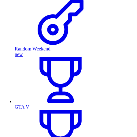
Random Weekend
new
GTA V