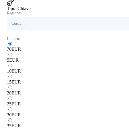
Tipo
:
Chiave
Regione:
Importo:
70
EUR
5
EUR
10
EUR
15
EUR
20
EUR
25
EUR
30
EUR
35
EUR