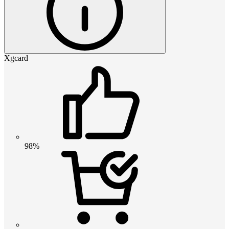
Xgcard
98%