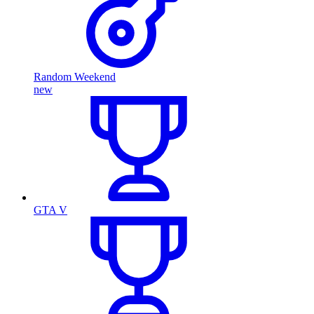
Random Weekend
new
GTA V