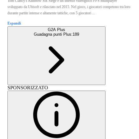
Tom Clancy's Rainbow Six Siege è un intenso videogioco FPS multiplayer
sviluppato da Ubisoft e rilasciato nel 2015. Nel gioco, i giocatori competono tra loro
durante partite intense e altamente tattiche, con 5 giocatori ...
Espandi
G2A Plus
Guadagna punti Plus:
189
SPONSORIZZATO