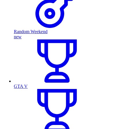
Random Weekend
new
GTA V