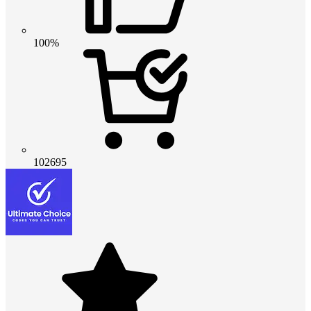
100%
102695