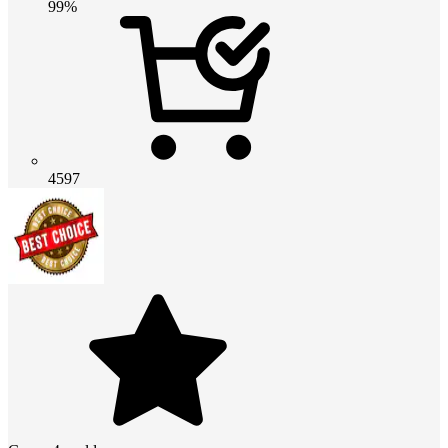
99%
4597