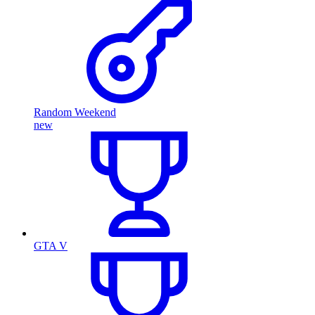
Random Weekend
new
GTA V