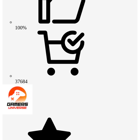
100%
37684