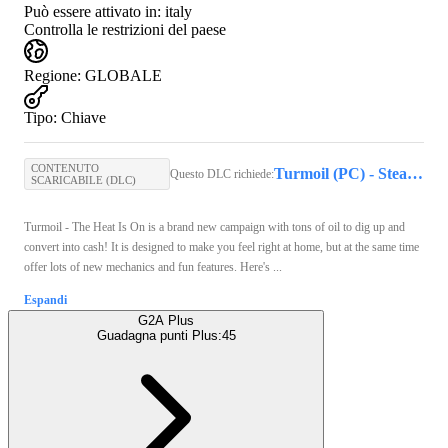
Può essere attivato in:
italy
Controlla le restrizioni del paese
Regione
:
GLOBALE
Tipo
:
Chiave
CONTENUTO
Turmoil (PC) - Steam Key - GLOBAL
Questo DLC richiede:
SCARICABILE (DLC)
Turmoil - The Heat Is On is a brand new campaign with tons of oil to dig up and
convert into cash! It is designed to make you feel right at home, but at the same time
offer lots of new mechanics and fun features. Here's ...
Espandi
G2A Plus
Guadagna punti Plus:
45