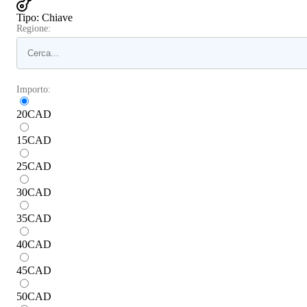
Tipo
:
Chiave
Regione:
Importo:
20
CAD
15
CAD
25
CAD
30
CAD
35
CAD
40
CAD
45
CAD
50
CAD