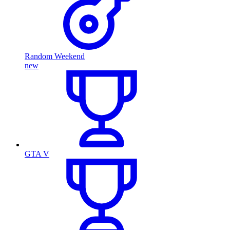
Random Weekend
new
GTA V