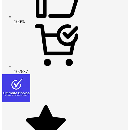
100%
102637