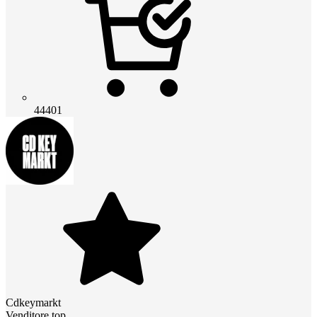
44401
Cdkeymarkt
Venditore top