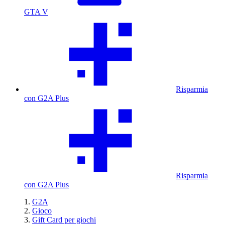
GTA V
Risparmia
con G2A Plus
Risparmia
con G2A Plus
G2A
Gioco
Gift Card per giochi