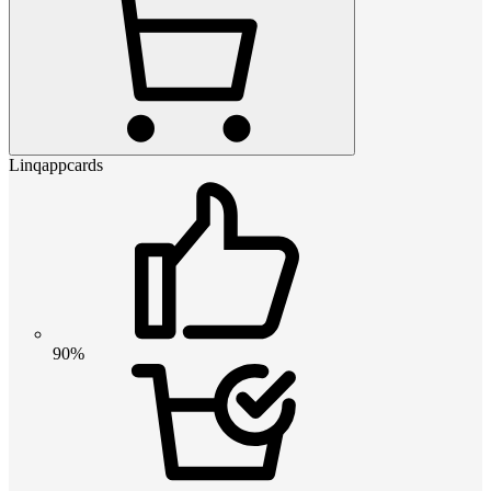
Linqappcards
90%