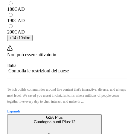
180
CAD
190
CAD
200
CAD
+
14
+
10
altro
Non può essere attivato in
Italia
Controlla le restrizioni del paese
Twitch builds communities around live content that's interactive, diverse, and always
next level. We saved you a seat in chat.Twitch is where millions of people come
together live every day to chat, interact, and make th ...
Espandi
G2A Plus
Guadagna punti Plus:
12