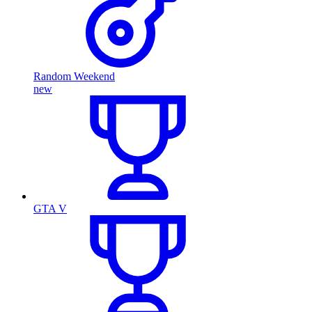
Random Weekend
new
GTA V