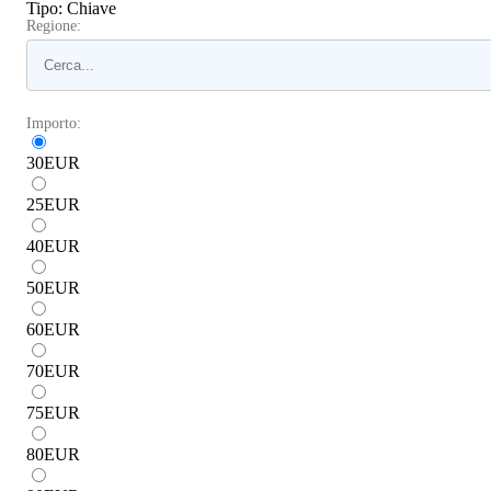
Tipo
:
Chiave
Regione:
Importo:
30
EUR
25
EUR
40
EUR
50
EUR
60
EUR
70
EUR
75
EUR
80
EUR