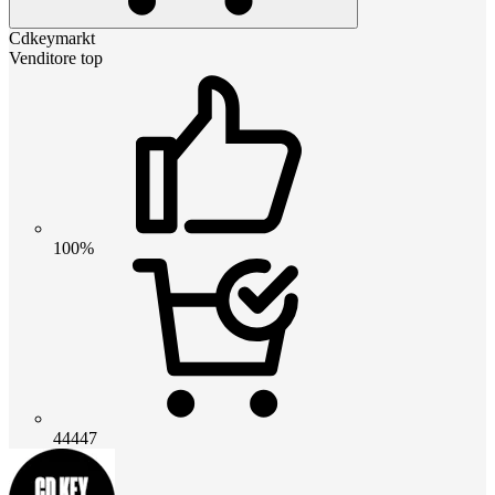
Cdkeymarkt
Venditore top
100%
44447