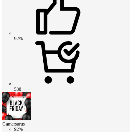
92%
538
Gamersurus
92%