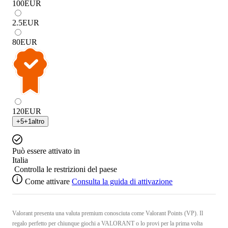
100
EUR
2.5
EUR
80
EUR
120
EUR
+
5
+
1
altro
Può essere attivato in
Italia
Controlla le restrizioni del paese
Come attivare
Consulta la guida di attivazione
Valorant presenta una valuta premium conosciuta come Valorant Points (VP). Il
regalo perfetto per chiunque giochi a VALORANT o lo provi per la prima volta