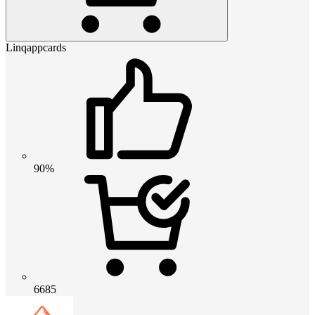
Linqappcards
90%
6685