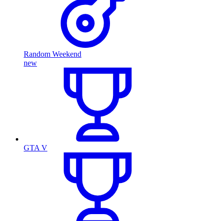
Random Weekend
new
GTA V