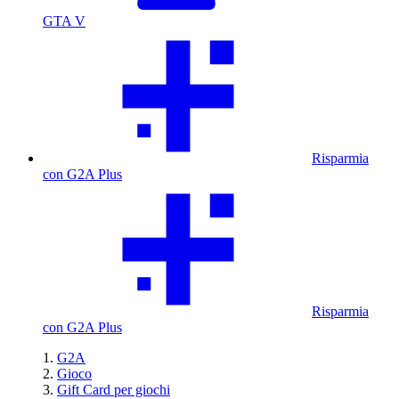
GTA V
Risparmia
con G2A Plus
Risparmia
con G2A Plus
G2A
Gioco
Gift Card per giochi