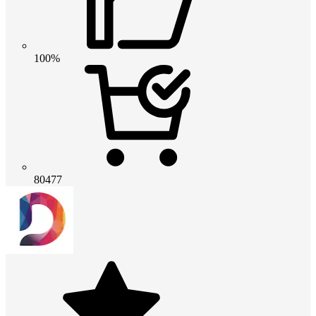
100%
80477