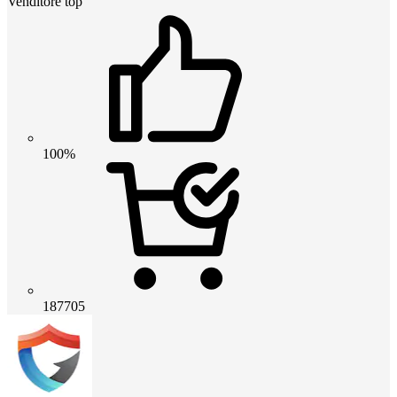
Venditore top
100%
187705