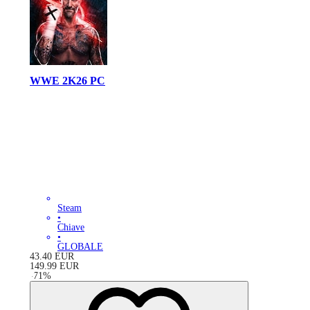
WWE 2K26 PC
Steam
•
Chiave
•
GLOBALE
43.40
EUR
149.99
EUR
-
71
%