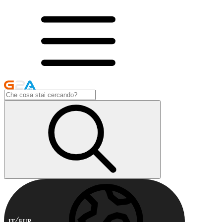
IT
EUR