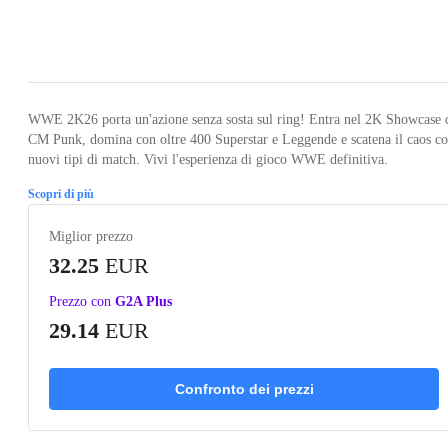
Loading...
Loading...
Loading...
Loading...
Loading
WWE 2K26 porta un'azione senza sosta sul ring! Entra nel 2K Showcase 
CM Punk, domina con oltre 400 Superstar e Leggende e scatena il caos c
nuovi tipi di match. Vivi l'esperienza di gioco WWE definitiva.
Scopri di più
Miglior prezzo
32.25
EUR
Prezzo con
G2A Plus
29.14
EUR
Confronto dei prezzi