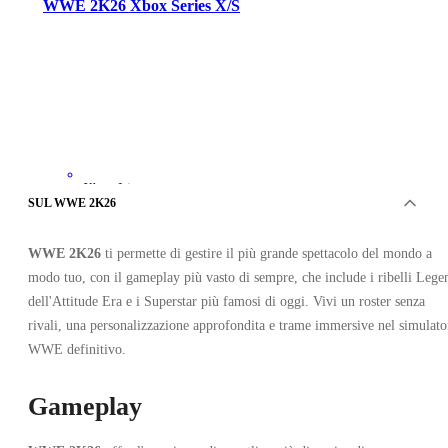
WWE 2K26 Xbox Series X/S
Xbox Live
•
SUL WWE 2K26
Account
•
GLOBALE
WWE 2K26
ti permette di gestire il più grande spettacolo del mondo a
33.52
EUR
69.99
EUR
modo tuo, con il gameplay più vasto di sempre, che include i ribelli Lege
-
52
%
dell'Attitude Era e i Superstar più famosi di oggi. Vivi un roster senza
rivali, una personalizzazione approfondita e trame immersive nel simulato
WWE definitivo.
Gameplay