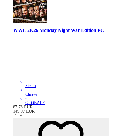
WWE 2K26 Monday Night War Edition PC
Steam
•
Chiave
•
GLOBALE
87.78
EUR
149.97
EUR
-
41
%