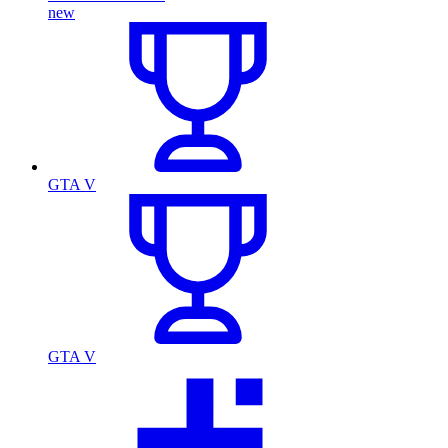
new
GTA V
GTA V