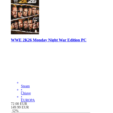
WWE 2K26 Monday Night War Edition PC
Steam
•
Chiave
•
EUROPA
72.00
EUR
149.99
EUR
-
52
%