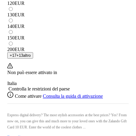
120
EUR
130
EUR
140
EUR
150
EUR
200
EUR
+
17
+
13
altro
Non può essere attivato in
Italia
Controlla le restrizioni del paese
Come attivare
Consulta la guida di attivazione
Express digital delivery? The most stylish accessories at the best prices? Yes! From
now on, you can give this and much more to your loved ones with the Zalando Gift
Card 10 EUR. Enter the world of the coolest clothes ...