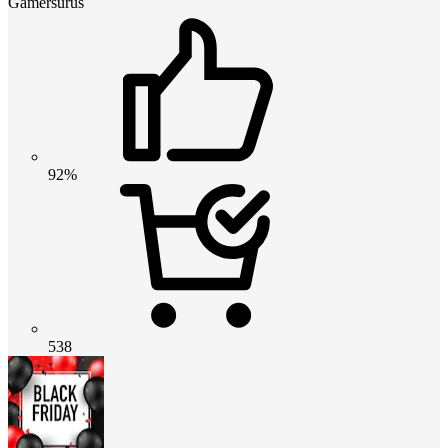
Gamersurus
92%
538