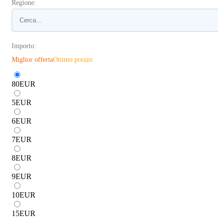
Regione:
Importo:
Miglior offerta
Ottimo prezzo
80
EUR
5
EUR
6
EUR
7
EUR
8
EUR
9
EUR
10
EUR
15
EUR