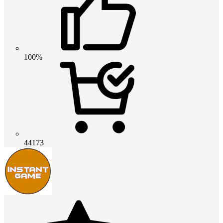
100%
44173