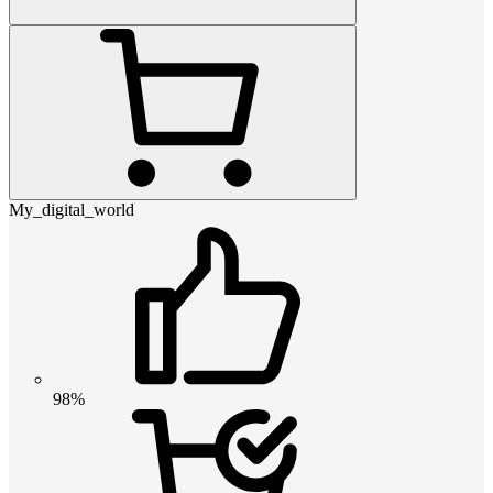
My_digital_world
98%