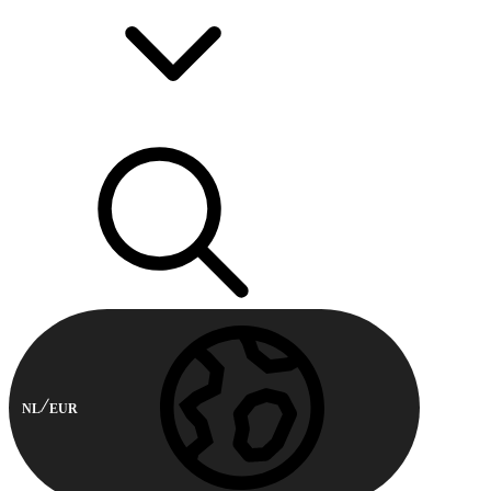
NL
EUR