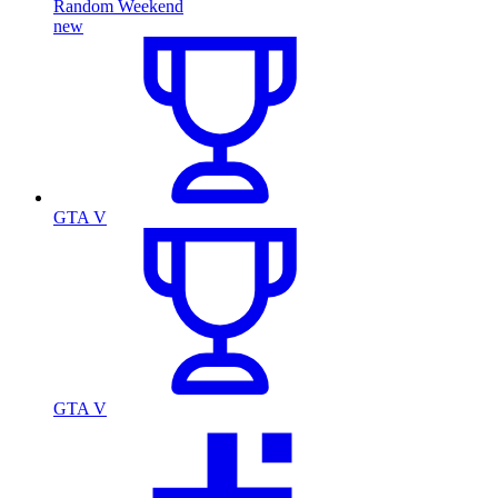
Random Weekend
new
GTA V
GTA V