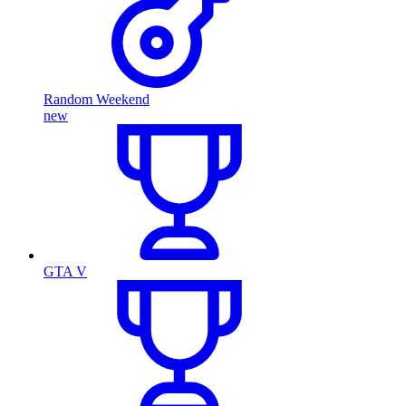
Random Weekend
new
GTA V