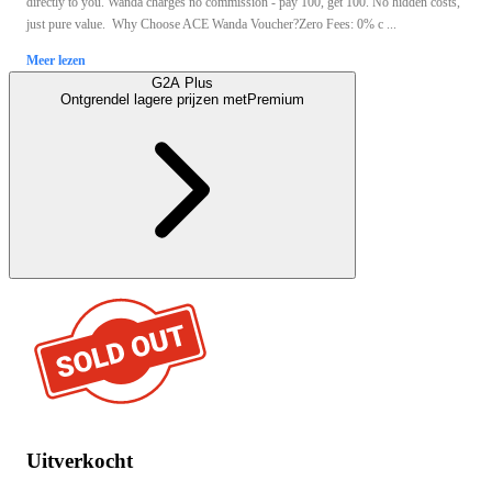
directly to you. Wanda charges no commission - pay 100, get 100. No hidden costs,
just pure value. Why Choose ACE Wanda Voucher?Zero Fees: 0% c ...
Meer lezen
G2A Plus
Ontgrendel lagere prijzen met
Premium
Uitverkocht