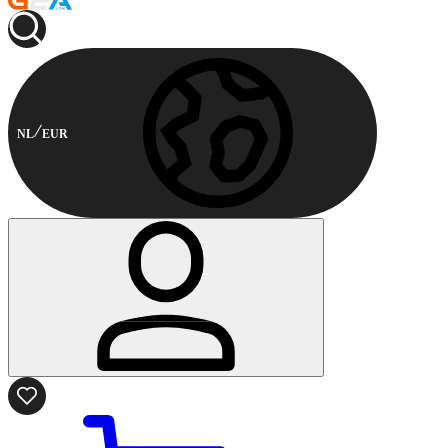
NL
EUR