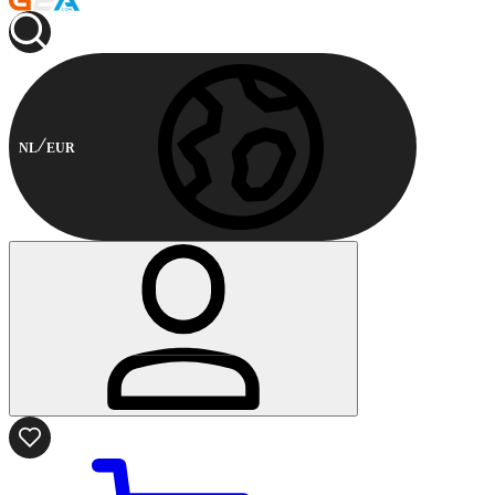
NL
EUR