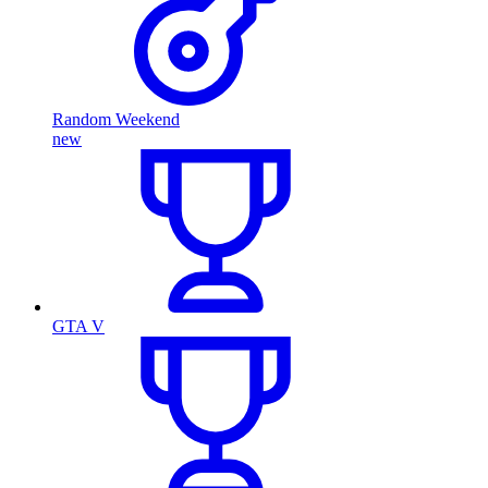
Random Weekend
new
GTA V