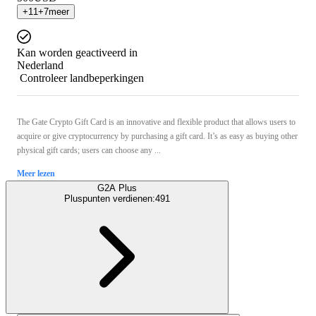
+
11
+
7
meer
Kan worden geactiveerd in
Nederland
Controleer landbeperkingen
The Gate Crypto Gift Card is an innovative and flexible product that allows users to
acquire or give cryptocurrency by purchasing a gift card. It’s as easy as buying other
physical gift cards; users can choose any ...
Meer lezen
G2A Plus
Pluspunten verdienen:
491