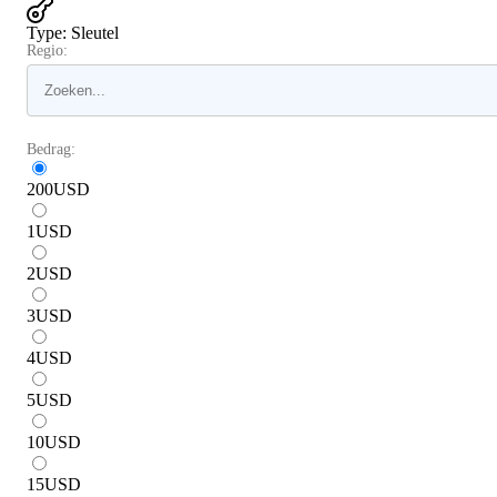
Type
:
Sleutel
Regio:
Bedrag:
200
USD
1
USD
2
USD
3
USD
4
USD
5
USD
10
USD
15
USD