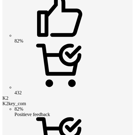
82%
432
K2
K2key_com
82%
Positieve feedback