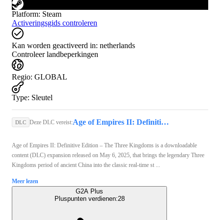
Platform
:
Steam
Activeringsgids controleren
Kan worden geactiveerd in:
netherlands
Controleer landbeperkingen
Regio
:
GLOBAL
Type
:
Sleutel
Age of Empires II: Definitive Edition (PC) - Steam Key - GLOBAL
Deze DLC vereist:
DLC
Age of Empires II: Definitive Edition – The Three Kingdoms is a downloadable
content (DLC) expansion released on May 6, 2025, that brings the legendary Three
Kingdoms period of ancient China into the classic real-time st ...
Meer lezen
G2A Plus
Pluspunten verdienen:
28