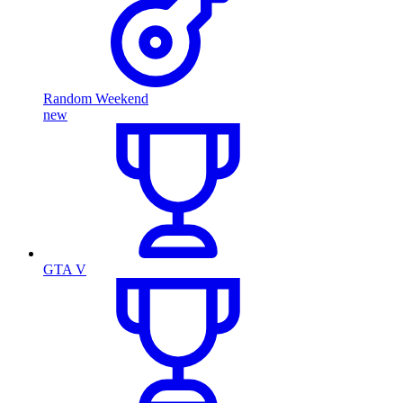
Random Weekend
new
GTA V