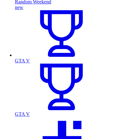
Random Weekend
new
GTA V
GTA V