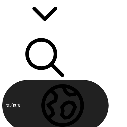
NL
EUR