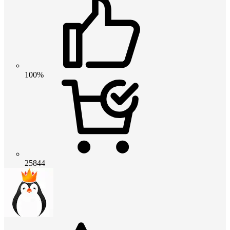
100%
25844