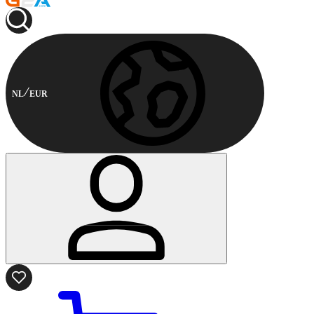
NL
EUR