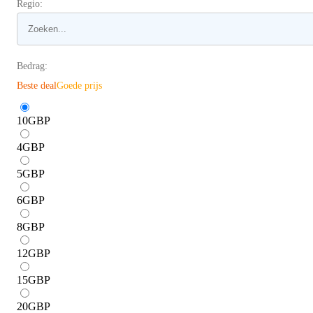
Regio:
Bedrag:
Beste deal
Goede prijs
10
GBP
4
GBP
5
GBP
6
GBP
8
GBP
12
GBP
15
GBP
20
GBP