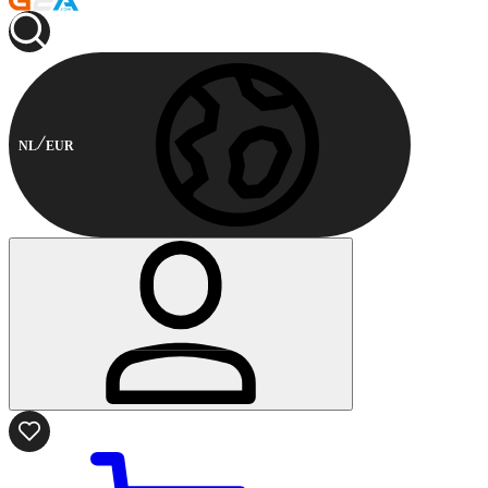
NL
EUR