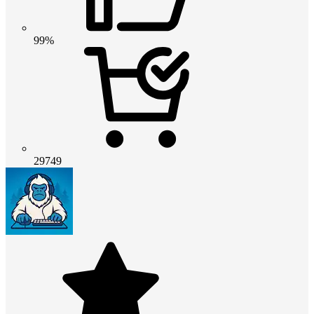
99%
29749