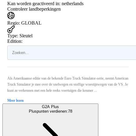
Kan worden geactiveerd in:
netherlands
Controleer landbeperkingen
Regio
:
GLOBAL
Type
:
Sleutel
Edition:
Als Amerikaanse editie van de bekende Euro Truck Simulator-serie, neemt American
Truck Simulator je mee over de snelwegen en stoffige woestijnwegen van de VS. Je
kunt ze verkennen met een hele reeks voertuigen die kenmer ...
Meer lezen
G2A Plus
Pluspunten verdienen:
78