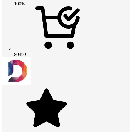
100%
80399