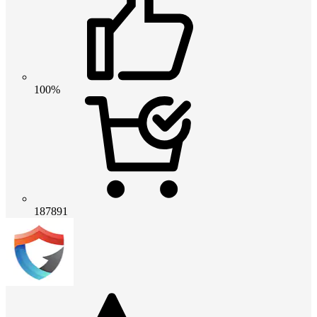
100%
187891