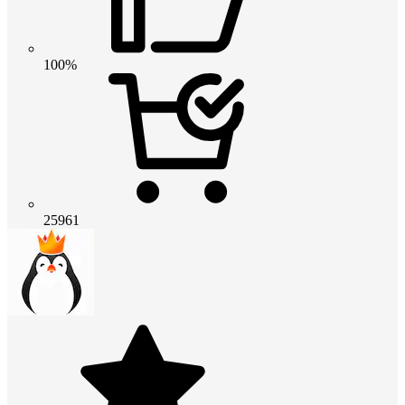
100%
25961