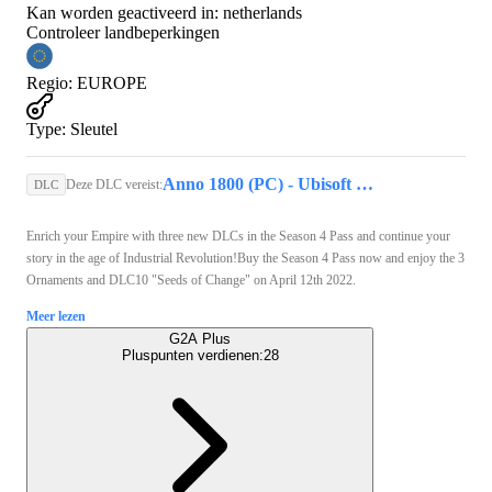
Kan worden geactiveerd in:
netherlands
Controleer landbeperkingen
Regio
:
EUROPE
Type
:
Sleutel
Anno 1800 (PC) - Ubisoft Connect Key - EUROPE
Deze DLC vereist:
DLC
Enrich your Empire with three new DLCs in the Season 4 Pass and continue your
story in the age of Industrial Revolution!Buy the Season 4 Pass now and enjoy the 3
Ornaments and DLC10 "Seeds of Change" on April 12th 2022.
Meer lezen
G2A Plus
Pluspunten verdienen:
28