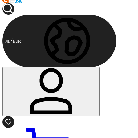
NL
EUR