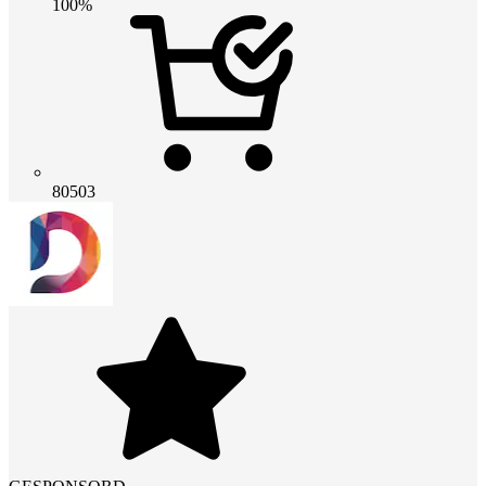
100%
80503