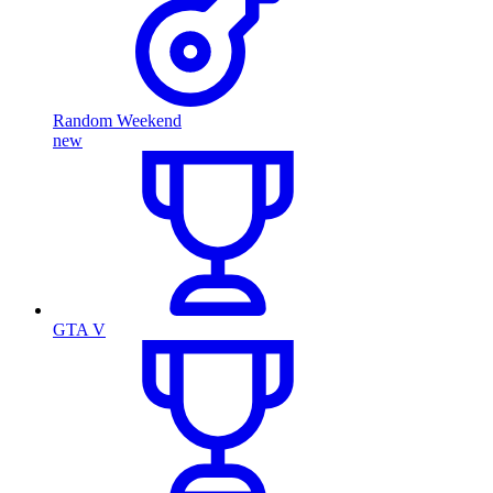
Random Weekend
new
GTA V