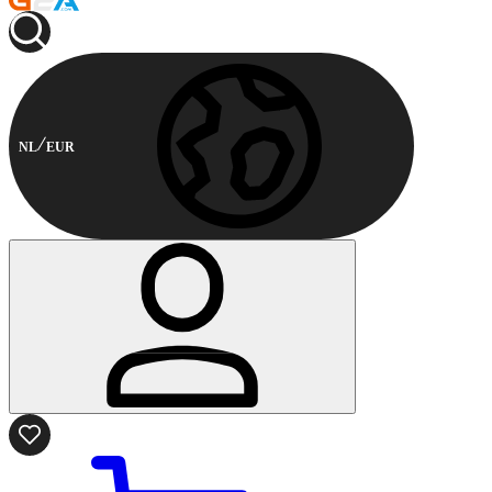
NL
EUR