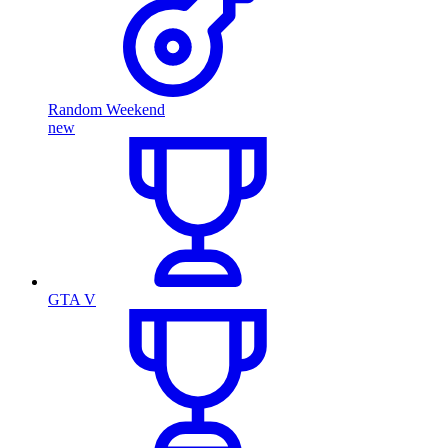
Random Weekend
new
GTA V