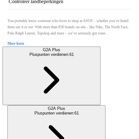
Controleer landbeperkingen
You probably know someone who loves to shop at ASOS – whether you’ve heard
them say it or not. With more than 850 brands on-site – like Nike, The North Face,
Polo Ralph Lauren, Topshop and more – we’ve seriously got some ...
Meer lezen
G2A Plus
Pluspunten verdienen:
61
G2A Plus
Pluspunten verdienen:
61