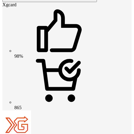
Xgcard
98%
865