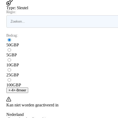
Type
:
Sleutel
Regio:
Bedrag:
50
GBP
5
GBP
10
GBP
25
GBP
100
GBP
+
-4
+
-8
meer
Kan niet worden geactiveerd in
Nederland