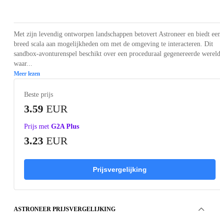
Loading...
Loading...
Loading...
Loading...
Loading
Met zijn levendig ontworpen landschappen betovert Astroneer en biedt ee
breed scala aan mogelijkheden om met de omgeving te interacteren. Dit
sandbox-avonturenspel beschikt over een proceduraal gegenereerde wereld
waar...
Meer lezen
Beste prijs
3.59
EUR
Prijs met
G2A Plus
3.23
EUR
Prijsvergelijking
ASTRONEER PRIJSVERGELIJKING