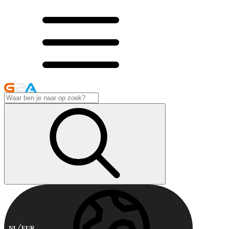
NL
EUR