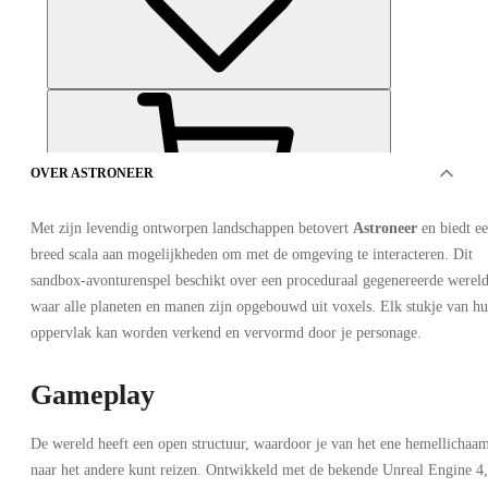
OVER ASTRONEER
Met zijn levendig ontworpen landschappen betovert
Astroneer
en biedt e
breed scala aan mogelijkheden om met de omgeving te interacteren. Dit
AANBIEDINGEN VAN 4 VERKOPERS
sandbox-avonturenspel beschikt over een proceduraal gegenereerde wereld
waar alle planeten en manen zijn opgebouwd uit voxels. Elk stukje van h
oppervlak kan worden verkend en vervormd door je personage.
Gameplay
De wereld heeft een open structuur, waardoor je van het ene hemellichaa
naar het andere kunt reizen. Ontwikkeld met de bekende Unreal Engine 4,
ASTRONEER Xbox One