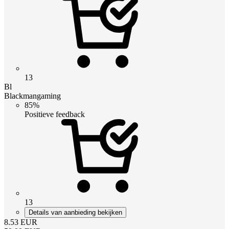
13
Bl
Blackmangaming
85%
Positieve feedback
13
Details van aanbieding bekijken
8.53
EUR