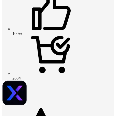
100%
2884