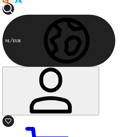
NL
EUR