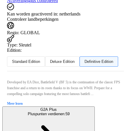
Activeringsgids controleren
Kan worden geactiveerd in:
netherlands
Controleer landbeperkingen
Regio
:
GLOBAL
Type
:
Sleutel
Edition:
Standard Edition
Deluxe Edition
Definitive Edition
Developed by EA Dice, Battlefield V (BF 5) is the continuation of the classic FPS
franchise and a return to its roots thanks to its focus on WWII. Prepare for a
compelling solo campaign featuring the most famous battlefi ...
Meer lezen
G2A Plus
Pluspunten verdienen:
59