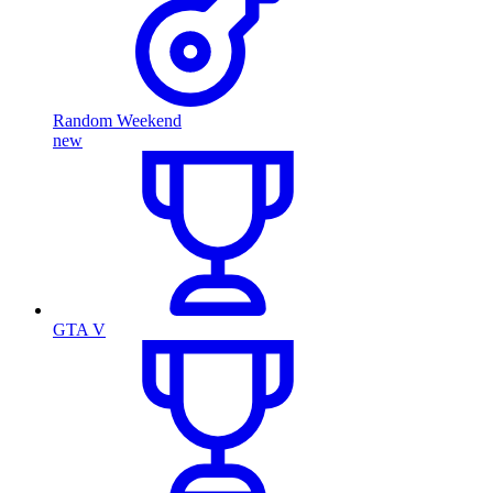
Random Weekend
new
GTA V