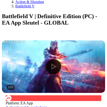
Action & Shooting
Battlefield V
Battlefield V | Definitive Edition (PC) -
EA App Sleutel - GLOBAL
1
/
15
Platform
:
EA App