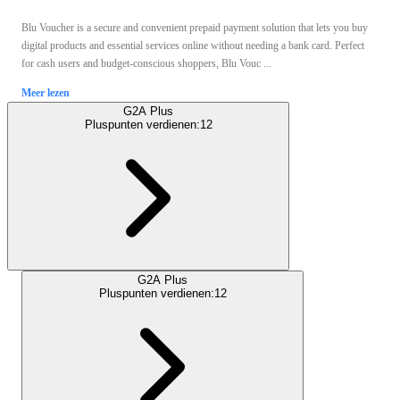
Blu Voucher is a secure and convenient prepaid payment solution that lets you buy
digital products and essential services online without needing a bank card. Perfect
for cash users and budget-conscious shoppers, Blu Vouc ...
Meer lezen
G2A Plus
Pluspunten verdienen:
12
G2A Plus
Pluspunten verdienen:
12