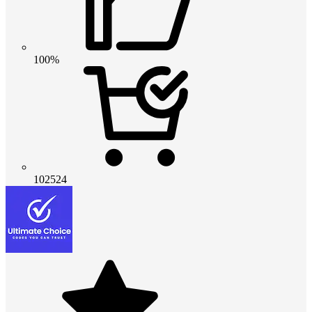
100%
102524