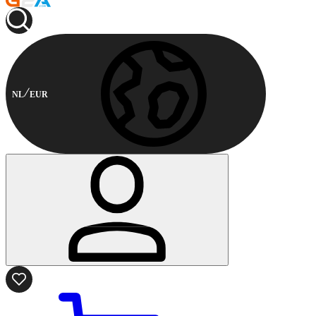
NL
EUR