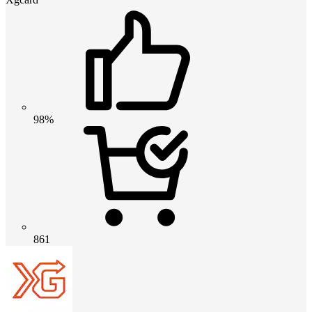
98%
861