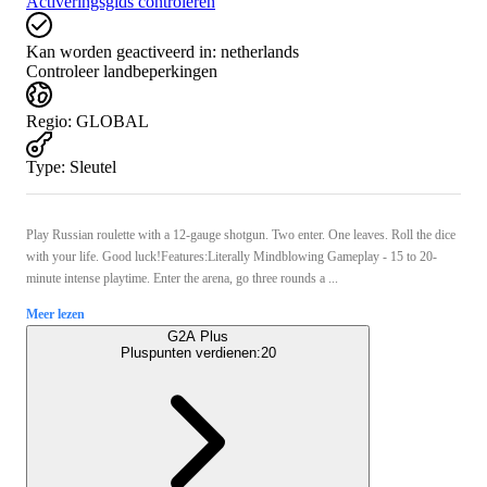
Activeringsgids controleren
Kan worden geactiveerd in:
netherlands
Controleer landbeperkingen
Regio
:
GLOBAL
Type
:
Sleutel
Play Russian roulette with a 12-gauge shotgun. Two enter. One leaves. Roll the dice
with your life. Good luck!Features:Literally Mindblowing Gameplay - 15 to 20-
minute intense playtime. Enter the arena, go three rounds a ...
Meer lezen
G2A Plus
Pluspunten verdienen:
20