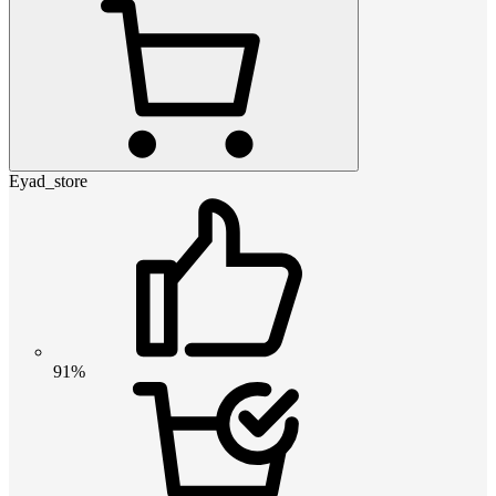
Eyad_store
91%