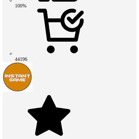
100%
44196