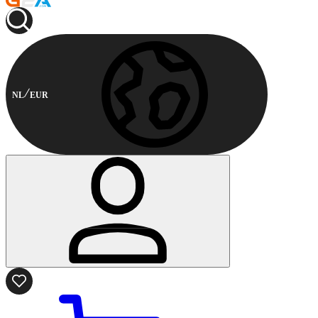
NL
EUR