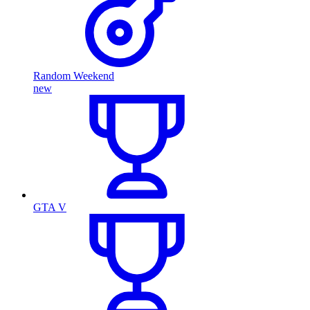
Random Weekend
new
GTA V