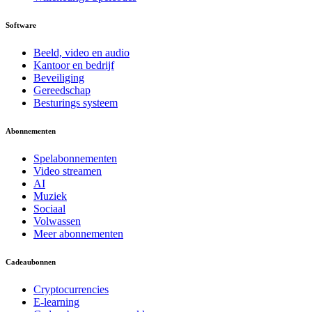
Software
Beeld, video en audio
Kantoor en bedrijf
Beveiliging
Gereedschap
Besturings systeem
Abonnementen
Spelabonnementen
Video streamen
AI
Muziek
Sociaal
Volwassen
Meer abonnementen
Cadeaubonnen
Cryptocurrencies
E-learning