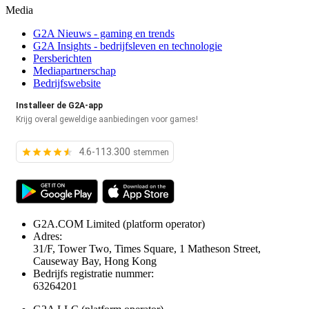
Media
G2A Nieuws - gaming en trends
G2A Insights - bedrijfsleven en technologie
Persberichten
Mediapartnerschap
Bedrijfswebsite
Installeer de G2A-app
Krijg overal geweldige aanbiedingen voor games!
4.6-113.300
stemmen
G2A.COM Limited
(platform operator)
Adres:
31/F, Tower Two, Times Square, 1 Matheson Street,
Causeway Bay, Hong Kong
Bedrijfs registratie nummer:
63264201