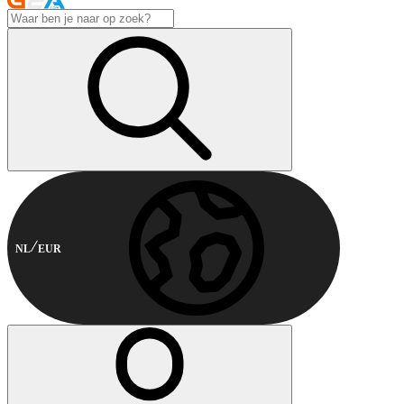
NL
EUR