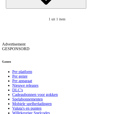
1
uit 1 item
Advertisement
GESPONSORD
Gamen
Per platform
Per genre
Per apparaat
Nieuwe releases
DLC's
Cadeaubonnen voor gokken
Spelabonnementen
Mobiele spelherladingen
Valuta's en punten
Willekeurige Spelcodes