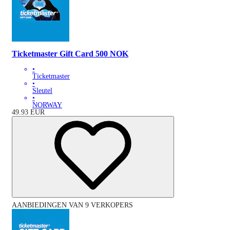
Ticketmaster Gift Card 500 NOK
•
Ticketmaster
•
Sleutel
•
NORWAY
49.93
EUR
AANBIEDINGEN VAN 9 VERKOPERS