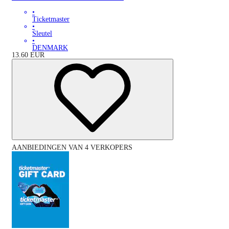
•
Ticketmaster
•
Sleutel
•
DENMARK
13.60
EUR
AANBIEDINGEN VAN 4 VERKOPERS