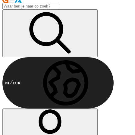
NL
EUR