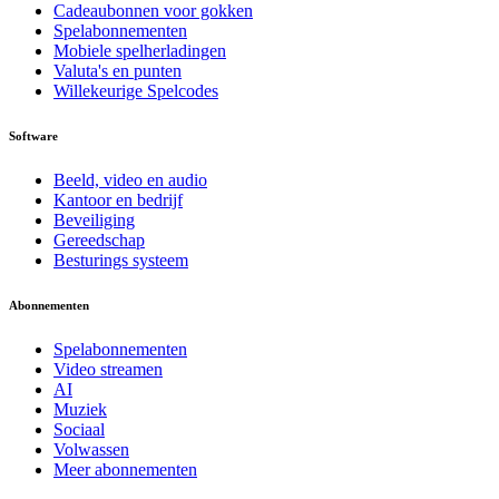
Cadeaubonnen voor gokken
Spelabonnementen
Mobiele spelherladingen
Valuta's en punten
Willekeurige Spelcodes
Software
Beeld, video en audio
Kantoor en bedrijf
Beveiliging
Gereedschap
Besturings systeem
Abonnementen
Spelabonnementen
Video streamen
AI
Muziek
Sociaal
Volwassen
Meer abonnementen