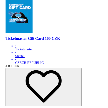
Ticketmaster Gift Card 100 CZK
•
Ticketmaster
•
Sleutel
•
CZECH REPUBLIC
4.89
EUR