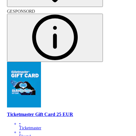
GESPONSORD
Ticketmaster Gift Card 25 EUR
•
Ticketmaster
•