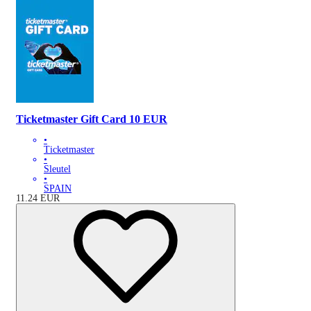
Ticketmaster Gift Card 10 EUR
•
Ticketmaster
•
Sleutel
•
SPAIN
11.24
EUR