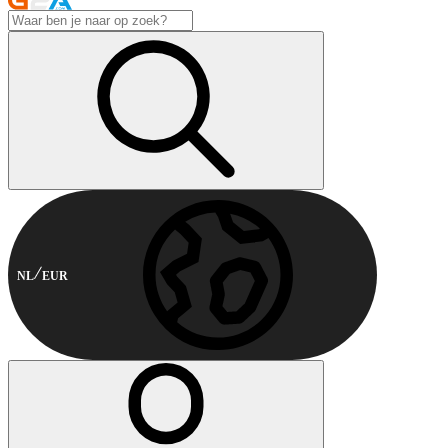
NL
EUR