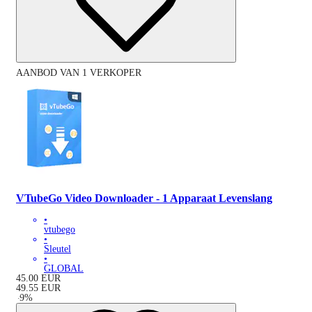
AANBOD VAN 1 VERKOPER
VTubeGo Video Downloader - 1 Apparaat Levenslang
•
vtubego
•
Sleutel
•
GLOBAL
45.00
EUR
49.55
EUR
-
9
%