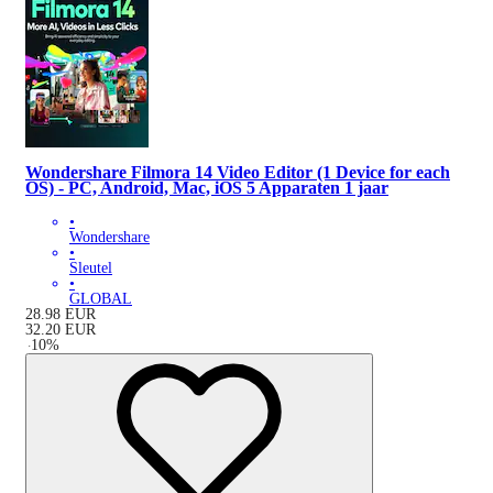
Wondershare Filmora 14 Video Editor (1 Device for each
OS) - PC, Android, Mac, iOS 5 Apparaten 1 jaar
•
Wondershare
•
Sleutel
•
GLOBAL
28.98
EUR
32.20
EUR
-
10
%