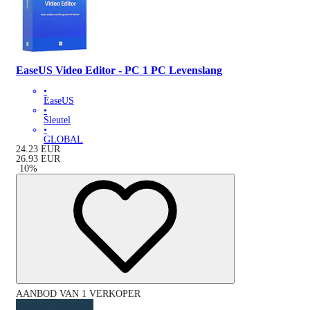
EaseUS Video Editor - PC 1 PC Levenslang
•
EaseUS
•
Sleutel
•
GLOBAL
24.23
EUR
26.93
EUR
-
10
%
AANBOD VAN 1 VERKOPER