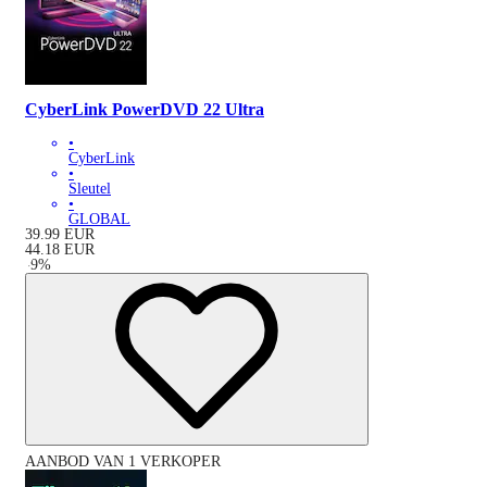
CyberLink PowerDVD 22 Ultra
•
CyberLink
•
Sleutel
•
GLOBAL
39.99
EUR
44.18
EUR
-
9
%
AANBOD VAN 1 VERKOPER