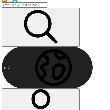
NL
EUR