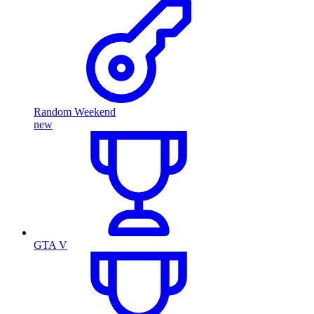
Random Weekend
new
GTA V