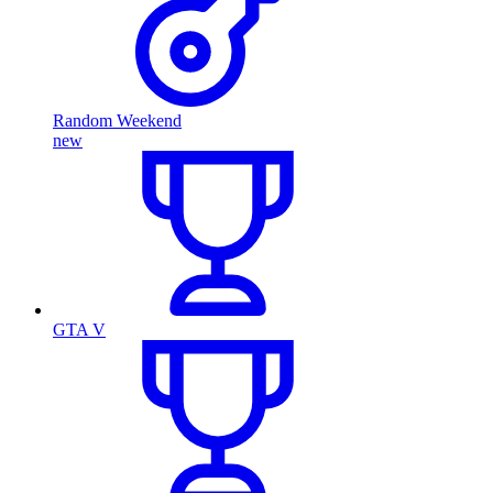
Random Weekend
new
GTA V