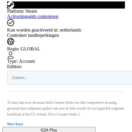
Platform
:
Steam
Activeringsgids controleren
Kan worden geactiveerd in:
netherlands
Controleer landbeperkingen
Regio
:
GLOBAL
Type
:
Account
Edition:
Al meer dan twee decennia biedt Counter-Strike een elite competitieve ervaring,
gevormd door miljoenen spelers van over de hele wereld. En nu begint het volgende
hoofdstuk in het CS-verhaal. Dit is Counter-Strike 2.
Meer lezen
G2A Plus