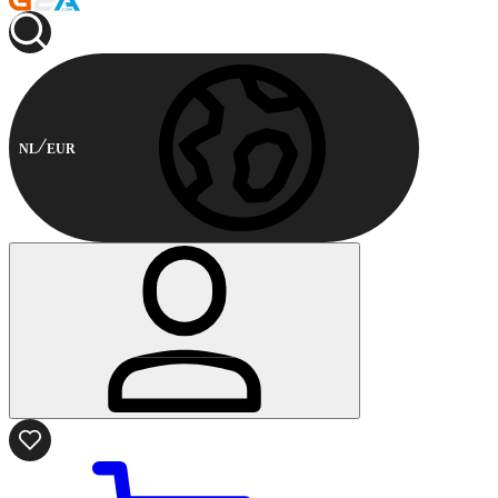
NL
EUR