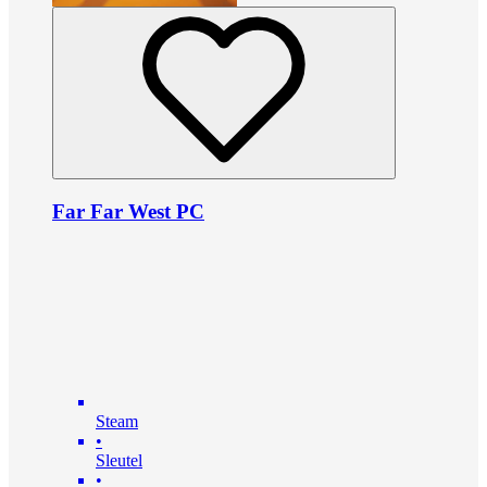
Far Far West PC
Steam
•
Sleutel
•