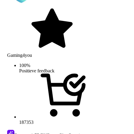
Gaming4you
100
%
Positieve feedback
187353