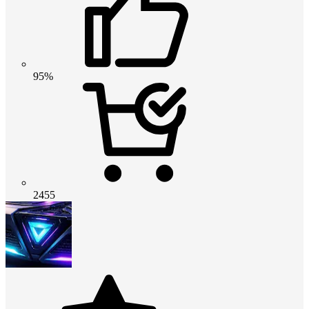
95%
2455