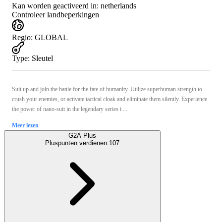
Kan worden geactiveerd in:
netherlands
Controleer landbeperkingen
Regio
:
GLOBAL
Type
:
Sleutel
Suit up and join the battle for the fate of humanity. Utilize superhuman strength to
crush your enemies, or activate tactical cloak and eliminate them silently. Experience
the power of nano-suit in the legendary series i ...
Meer lezen
G2A Plus
Pluspunten verdienen:
107