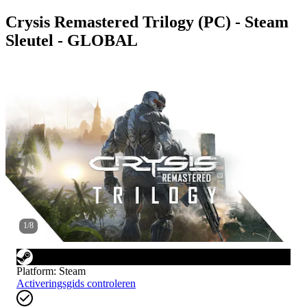
Crysis Remastered Trilogy (PC) - Steam
Sleutel - GLOBAL
1
/
8
Platform
:
Steam
Activeringsgids controleren