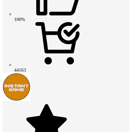
100%
44163