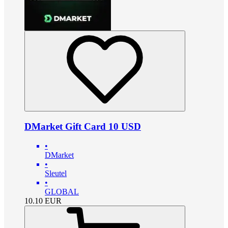
DMarket Gift Card 10 USD
•
DMarket
•
Sleutel
•
GLOBAL
10.10
EUR