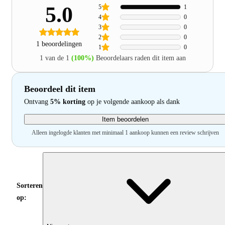
5.0
5
1
4
0
3
0
2
0
1 beoordelingen
1
0
1 van de 1
(100%)
Beoordelaars raden dit item aan
Beoordeel dit item
Ontvang
5% korting
op je volgende aankoop als dank
Item beoordelen
Alleen ingelogde klanten met minimaal 1 aankoop kunnen een review schrijven
Sorteren
op: