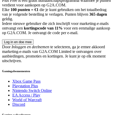
Plus Free is een gratis lidmaatschapsprogramma waarmee je punten
verdient voor aankopen op G2A.COM.
Elke
100 punten = €1
die je kunt gebruiken om het totaalbedrag
van je volgende bestelling te verlagen. Punten blijven
365 dagen
geldig.
Iedere nieuwe gebruiker die zich inschrijft voor marketing-e-mails
ontvangt een
kortingscode van 11%
voor een eenmalige aankoop
op G2A.COM. Je ontvangt de code per e-mail.
Log in en doe mee
Door
Inloggen en deelnemen
te selecteren, ga je ermee akkoord
marketing-e-mails van G2A.COM Limited te ontvangen over
aanbiedingen, promoties en kortingen. Je kunt je op elk moment
uitschrijven.
Gamingabonnementen
Xbox Game Pass
Playstation Plus
Nintendo Switch Online
EA Access / Play
World of Warcraft
Discord
Gaming cadeaubonnen