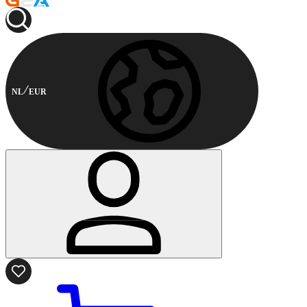
NL
EUR