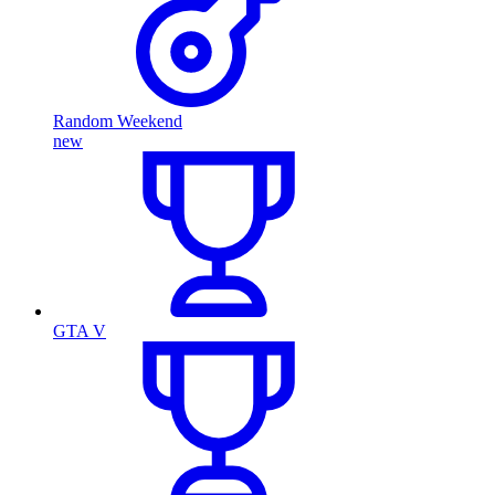
Random Weekend
new
GTA V