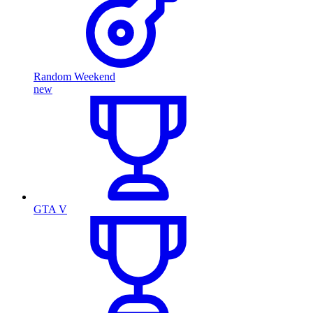
Random Weekend
new
GTA V