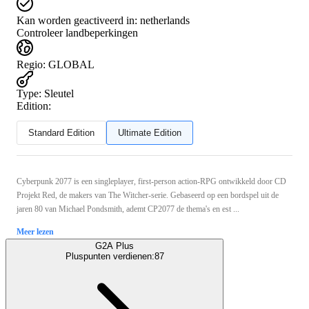
Kan worden geactiveerd in:
netherlands
Controleer landbeperkingen
Regio
:
GLOBAL
Type
:
Sleutel
Edition:
Standard Edition
Ultimate Edition
Cyberpunk 2077 is een singleplayer, first-person action-RPG ontwikkeld door CD
Projekt Red, de makers van The Witcher-serie. Gebaseerd op een bordspel uit de
jaren 80 van Michael Pondsmith, ademt CP2077 de thema's en est ...
Meer lezen
G2A Plus
Pluspunten verdienen:
87