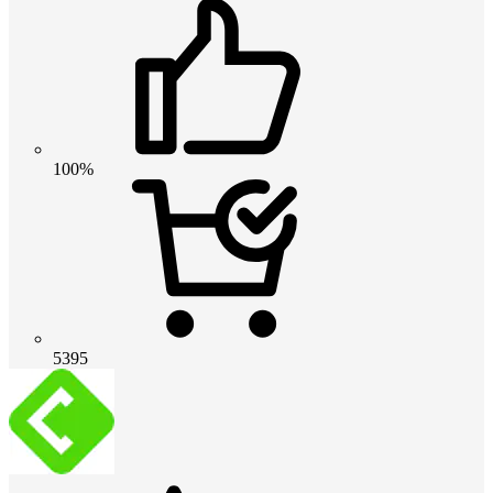
100%
5395