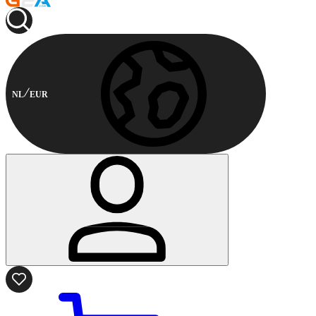
NL
EUR