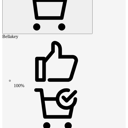
Bellakey
100%