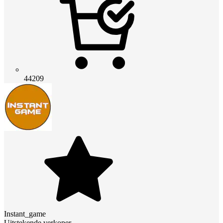
44209
Instant_game
Uitstekende verkoper