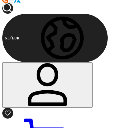
NL
EUR