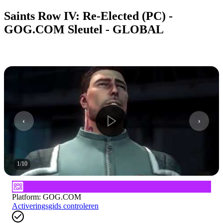
Saints Row IV: Re-Elected (PC) -
GOG.COM Sleutel - GLOBAL
1
/
10
Platform
:
GOG.COM
Activeringsgids controleren