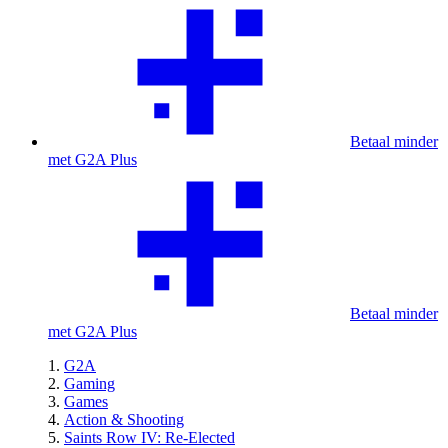
Betaal minder
met G2A Plus
Betaal minder
met G2A Plus
G2A
Gaming
Games
Action & Shooting
Saints Row IV: Re-Elected