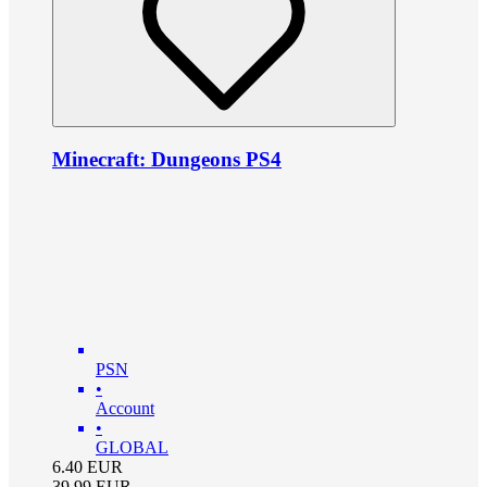
Minecraft: Dungeons PS4
PSN
•
Account
•
GLOBAL
6.40
EUR
39.99
EUR