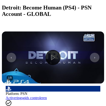
Detroit: Become Human (PS4) - PSN
Account - GLOBAL
1
/
9
Platform
:
PSN
Activeringsgids controleren