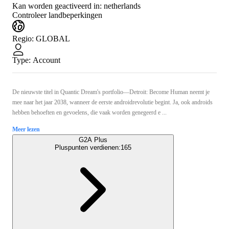
Kan worden geactiveerd in:
netherlands
Controleer landbeperkingen
Regio
:
GLOBAL
Type
:
Account
De nieuwste titel in Quantic Dream's portfolio—Detroit: Become Human neemt je
mee naar het jaar 2038, wanneer de eerste androidrevolutie begint. Ja, ook androids
hebben behoeften en gevoelens, die vaak worden genegeerd e ...
Meer lezen
G2A Plus
Pluspunten verdienen:
165