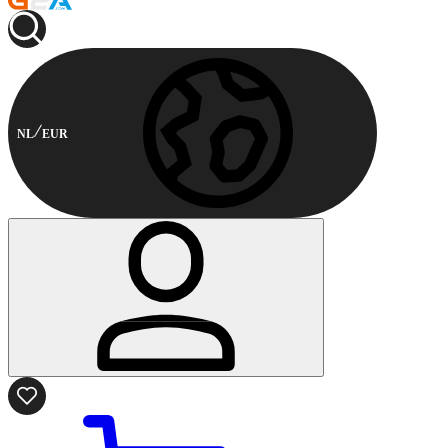
NL
EUR