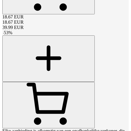
18.67
EUR
18.67
EUR
39.99
EUR
-
53
%
Elke aanbieding is afkomstig van een onafhankelijke verkoper, die