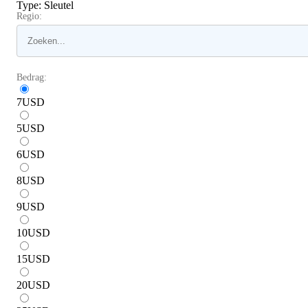
Type
:
Sleutel
Regio:
Bedrag:
7
USD
5
USD
6
USD
8
USD
9
USD
10
USD
15
USD
20
USD