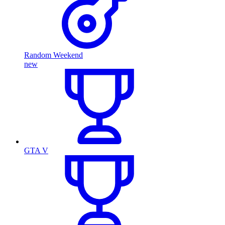
Random Weekend
new
GTA V