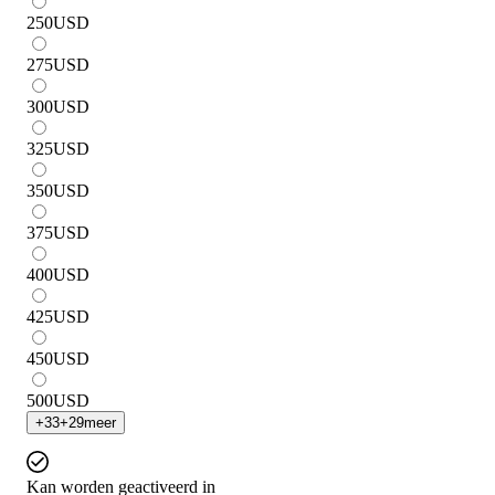
250
USD
275
USD
300
USD
325
USD
350
USD
375
USD
400
USD
425
USD
450
USD
500
USD
+
33
+
29
meer
Kan worden geactiveerd in