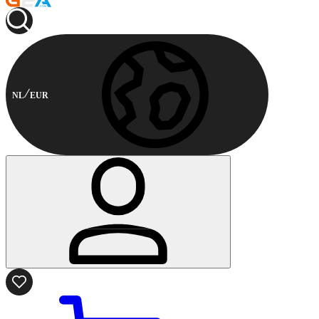
NL
EUR