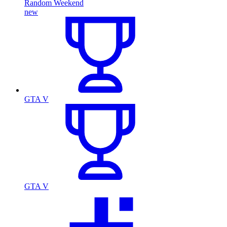
Random Weekend
new
GTA V
GTA V