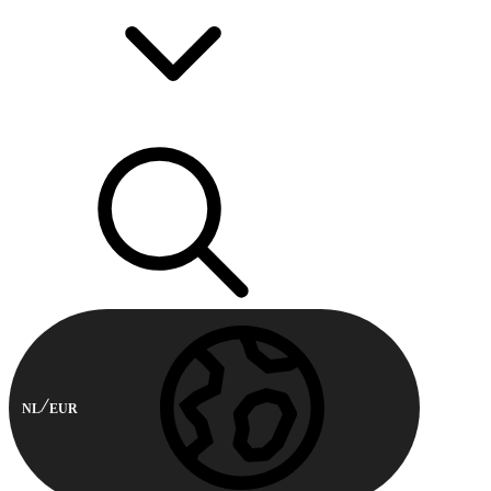
NL
EUR