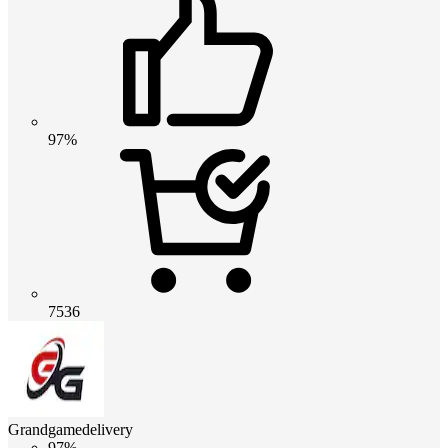
97%
7536
Grandgamedelivery
97%