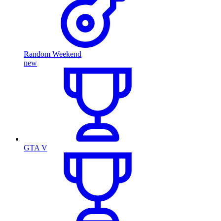
Random Weekend
new
GTA V