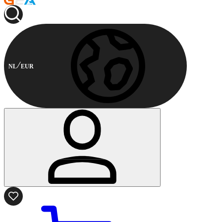
NL
EUR