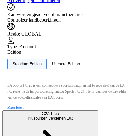
Activeringsgids controleren
Kan worden geactiveerd in:
netherlands
Controleer landbeperkingen
Regio
:
GLOBAL
Type
:
Account
Edition:
Standard Edition
Ultimate Edition
EA Sports FC 25 is een competitieve sportsimulator en het tweede deel van de EA
FC-reeks na de herpositionering, na EA Sports FC 24. Het is daarmee de 32e editie
van de voetbalfranchise van EA Sports.
Meer lezen
G2A Plus
Pluspunten verdienen:
103