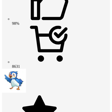
98%
8631