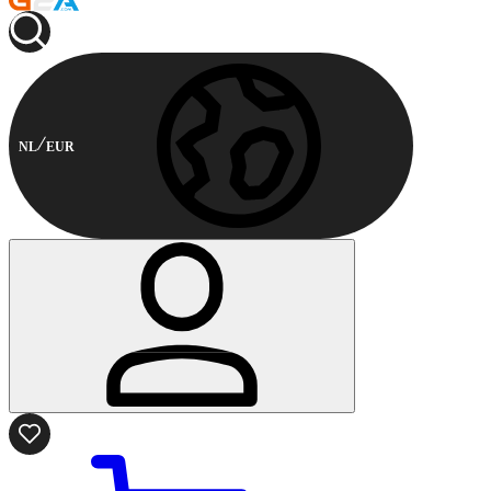
NL
EUR