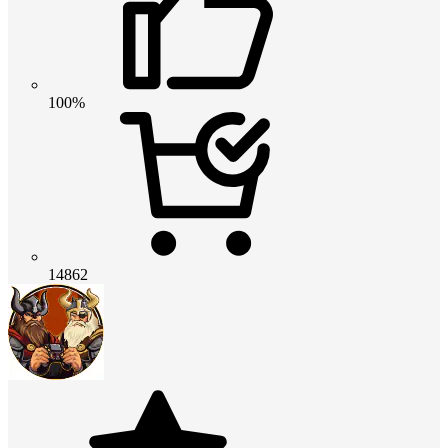
100%
14862