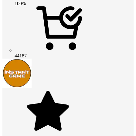
100%
44187