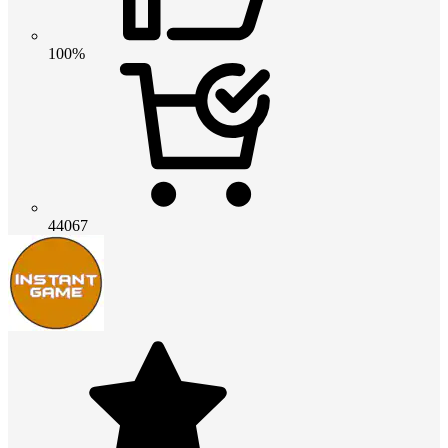
100%
44067