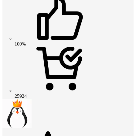
100%
25924