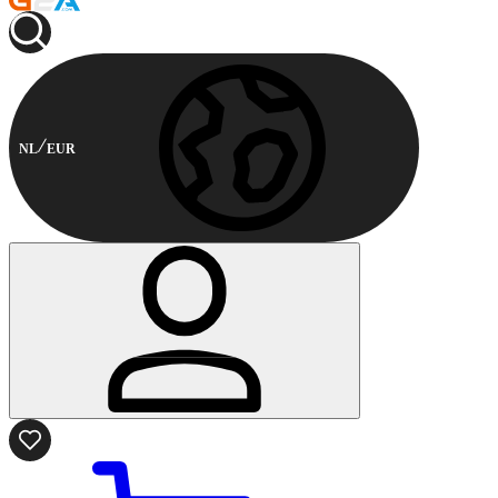
NL
EUR