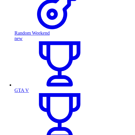
Random Weekend
new
GTA V