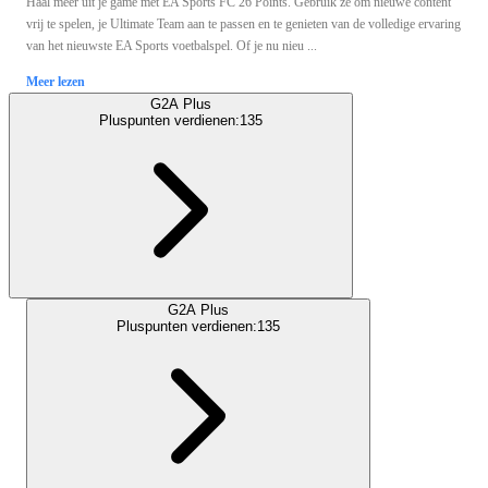
Haal meer uit je game met EA Sports FC 26 Points. Gebruik ze om nieuwe content
vrij te spelen, je Ultimate Team aan te passen en te genieten van de volledige ervaring
van het nieuwste EA Sports voetbalspel. Of je nu nieu ...
Meer lezen
G2A Plus
Pluspunten verdienen:
135
G2A Plus
Pluspunten verdienen:
135