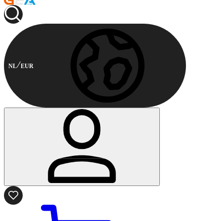
NL
EUR