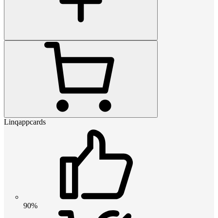
Linqappcards
90%