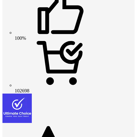
100%
102698