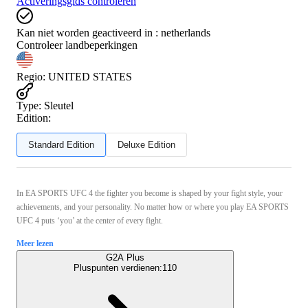
Activeringsgids controleren
Kan niet worden geactiveerd in :
netherlands
Controleer landbeperkingen
Regio
:
UNITED STATES
Type
:
Sleutel
Edition:
Standard Edition
Deluxe Edition
In EA SPORTS UFC 4 the fighter you become is shaped by your fight style, your
achievements, and your personality. No matter how or where you play EA SPORTS
UFC 4 puts ‘you’ at the center of every fight.
Meer lezen
G2A Plus
Pluspunten verdienen:
110