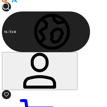
NL
EUR