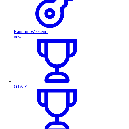
Random Weekend
new
GTA V