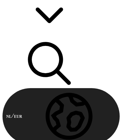
NL
EUR