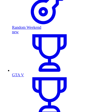
Random Weekend
new
GTA V