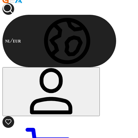
NL
EUR