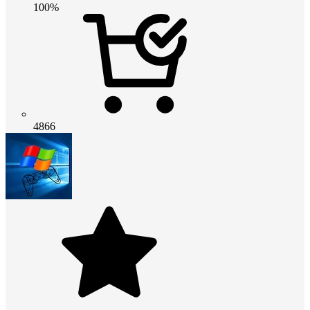
100%
4866