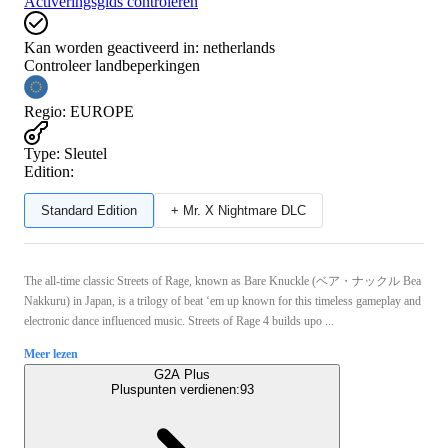
Activeringsgids controleren
Kan worden geactiveerd in:
netherlands
Controleer landbeperkingen
Regio
:
EUROPE
Type
:
Sleutel
Edition:
Standard Edition
+ Mr. X Nightmare DLC
The all-time classic Streets of Rage, known as Bare Knuckle (ベア・ナックル Bea
Nakkuru) in Japan, is a trilogy of beat ‘em up known for this timeless gameplay and
electronic dance influenced music. Streets of Rage 4 builds upo ...
Meer lezen
G2A Plus
Pluspunten verdienen:
93